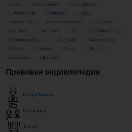
г. Химки
г. Черноголовка
г. Электрогорск
г. Электросталь
г. Одинцово
г. Озёры
г. Орехово-Зуево
г. Павловский Посад
г. Подольск
г. Пушкино
г. Раменское
г. Руза
г. Сергиев Посад
г. Серебряные Пруды
г. Серпухов
г. Солнечногорск
г. Ступино
г. Талдом
г. Чехов
г. Шатура
г. Шаховская
г. Щелково
Правовая энциклопедия
Потребитель
Продавец
Товар