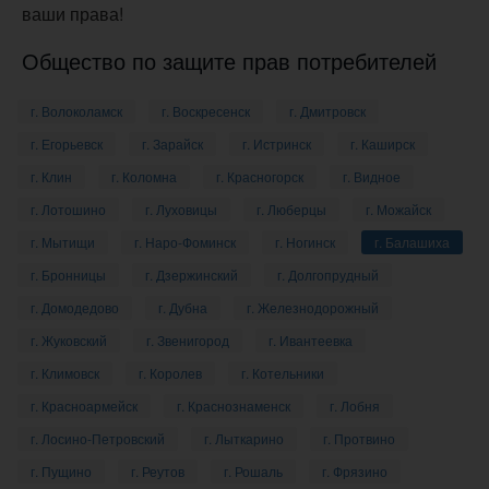
ваши права!
Общество по защите прав потребителей
г. Волоколамск
г. Воскресенск
г. Дмитровск
г. Егорьевск
г. Зарайск
г. Истринск
г. Каширск
г. Клин
г. Коломна
г. Красногорск
г. Видное
г. Лотошино
г. Луховицы
г. Люберцы
г. Можайск
г. Мытищи
г. Наро-Фоминск
г. Ногинск
г. Балашиха
г. Бронницы
г. Дзержинский
г. Долгопрудный
г. Домодедово
г. Дубна
г. Железнодорожный
г. Жуковский
г. Звенигород
г. Ивантеевка
г. Климовск
г. Королев
г. Котельники
г. Красноармейск
г. Краснознаменск
г. Лобня
г. Лосино-Петровский
г. Лыткарино
г. Протвино
г. Пущино
г. Реутов
г. Рошаль
г. Фрязино