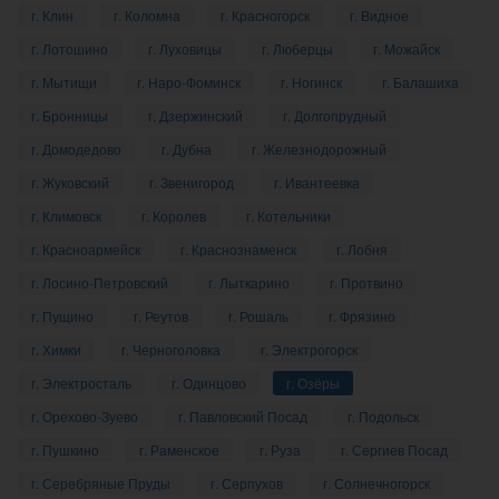
г. Клин
г. Коломна
г. Красногорск
г. Видное
г. Лотошино
г. Луховицы
г. Люберцы
г. Можайск
г. Мытищи
г. Наро-Фоминск
г. Ногинск
г. Балашиха
г. Бронницы
г. Дзержинский
г. Долгопрудный
г. Домодедово
г. Дубна
г. Железнодорожный
г. Жуковский
г. Звенигород
г. Ивантеевка
г. Климовск
г. Королев
г. Котельники
г. Красноармейск
г. Краснознаменск
г. Лобня
г. Лосино-Петровский
г. Лыткарино
г. Протвино
г. Пущино
г. Реутов
г. Рошаль
г. Фрязино
г. Химки
г. Черноголовка
г. Электрогорск
г. Электросталь
г. Одинцово
г. Озёры
г. Орехово-Зуево
г. Павловский Посад
г. Подольск
г. Пушкино
г. Раменское
г. Руза
г. Сергиев Посад
г. Серебряные Пруды
г. Серпухов
г. Солнечногорск