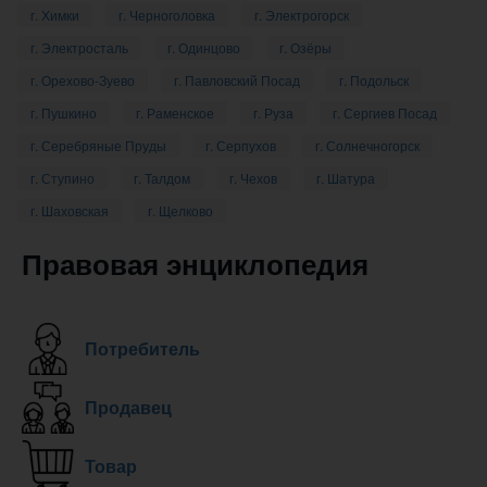
г. Химки
г. Черноголовка
г. Электрогорск
г. Электросталь
г. Одинцово
г. Озёры
г. Орехово-Зуево
г. Павловский Посад
г. Подольск
г. Пушкино
г. Раменское
г. Руза
г. Сергиев Посад
г. Серебряные Пруды
г. Серпухов
г. Солнечногорск
г. Ступино
г. Талдом
г. Чехов
г. Шатура
г. Шаховская
г. Щелково
Правовая энциклопедия
Потребитель
Продавец
Товар