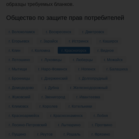
образцы требуемых бланков.
Общество по защите прав потребителей
г. Волоколамск
г. Воскресенск
г. Дмитровск
г. Егорьевск
г. Зарайск
г. Истринск
г. Каширск
г. Клин
г. Коломна
г. Красногорск
г. Видное
г. Лотошино
г. Луховицы
г. Люберцы
г. Можайск
г. Мытищи
г. Наро-Фоминск
г. Ногинск
г. Балашиха
г. Бронницы
г. Дзержинский
г. Долгопрудный
г. Домодедово
г. Дубна
г. Железнодорожный
г. Жуковский
г. Звенигород
г. Ивантеевка
г. Климовск
г. Королев
г. Котельники
г. Красноармейск
г. Краснознаменск
г. Лобня
г. Лосино-Петровский
г. Лыткарино
г. Протвино
г. Пущино
г. Реутов
г. Рошаль
г. Фрязино