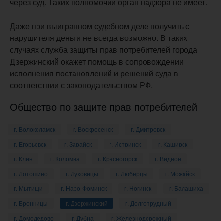
через суд. Таких полномочий орган надзора не имеет.
Даже при выигранном судебном деле получить с
нарушителя деньги не всегда возможно. В таких
случаях служба защиты прав потребителей города
Дзержинский окажет помощь в сопровождении
исполнения постановлений и решений суда в
соответствии с законодательством РФ.
Общество по защите прав потребителей
г. Волоколамск
г. Воскресенск
г. Дмитровск
г. Егорьевск
г. Зарайск
г. Истринск
г. Каширск
г. Клин
г. Коломна
г. Красногорск
г. Видное
г. Лотошино
г. Луховицы
г. Люберцы
г. Можайск
г. Мытищи
г. Наро-Фоминск
г. Ногинск
г. Балашиха
г. Бронницы
г. Дзержинский
г. Долгопрудный
г. Домодедово
г. Дубна
г. Железнодорожный