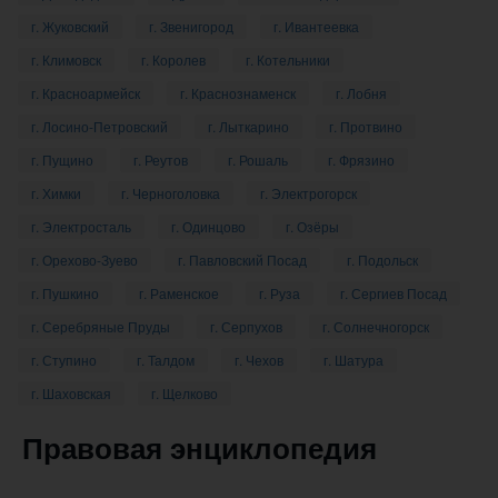
г. Жуковский
г. Звенигород
г. Ивантеевка
г. Климовск
г. Королев
г. Котельники
г. Красноармейск
г. Краснознаменск
г. Лобня
г. Лосино-Петровский
г. Лыткарино
г. Протвино
г. Пущино
г. Реутов
г. Рошаль
г. Фрязино
г. Химки
г. Черноголовка
г. Электрогорск
г. Электросталь
г. Одинцово
г. Озёры
г. Орехово-Зуево
г. Павловский Посад
г. Подольск
г. Пушкино
г. Раменское
г. Руза
г. Сергиев Посад
г. Серебряные Пруды
г. Серпухов
г. Солнечногорск
г. Ступино
г. Талдом
г. Чехов
г. Шатура
г. Шаховская
г. Щелково
Правовая энциклопедия