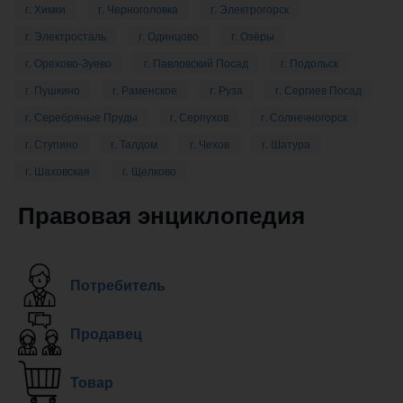
г. Химки
г. Черноголовка
г. Электрогорск
г. Электросталь
г. Одинцово
г. Озёры
г. Орехово-Зуево
г. Павловский Посад
г. Подольск
г. Пушкино
г. Раменское
г. Руза
г. Сергиев Посад
г. Серебряные Пруды
г. Серпухов
г. Солнечногорск
г. Ступино
г. Талдом
г. Чехов
г. Шатура
г. Шаховская
г. Щелково
Правовая энциклопедия
Потребитель
Продавец
Товар