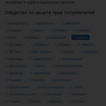
телефоны и адреса надзорных органов.
Общество по защите прав потребителей
г. Волоколамск
г. Воскресенск
г. Дмитровск
г. Егорьевск
г. Зарайск
г. Истринск
г. Каширск
г. Клин
г. Коломна
г. Красногорск
г. Видное
г. Лотошино
г. Луховицы
г. Люберцы
г. Можайск
г. Мытищи
г. Наро-Фоминск
г. Ногинск
г. Балашиха
г. Бронницы
г. Дзержинский
г. Долгопрудный
г. Домодедово
г. Дубна
г. Железнодорожный
г. Жуковский
г. Звенигород
г. Ивантеевка
г. Климовск
г. Королев
г. Котельники
г. Красноармейск
г. Краснознаменск
г. Лобня
г. Лосино-Петровский
г. Лыткарино
г. Протвино
г. Пущино
г. Реутов
г. Рошаль
г. Фрязино